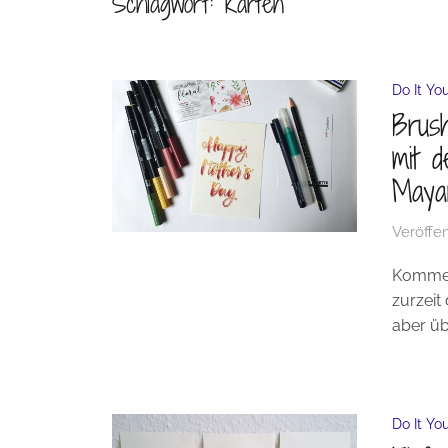
Schlagwort:
Karten
Do It You
Brush
mit d
Maya
Veröffen
Kommend
zurzeit
aber üb
Do It You