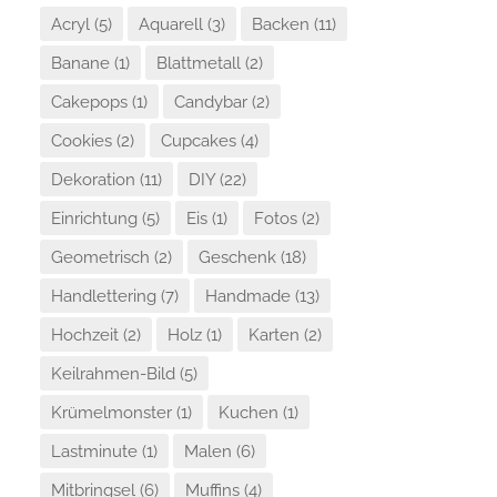
Acryl
(5)
Aquarell
(3)
Backen
(11)
Banane
(1)
Blattmetall
(2)
Cakepops
(1)
Candybar
(2)
Cookies
(2)
Cupcakes
(4)
Dekoration
(11)
DIY
(22)
Einrichtung
(5)
Eis
(1)
Fotos
(2)
Geometrisch
(2)
Geschenk
(18)
Handlettering
(7)
Handmade
(13)
Hochzeit
(2)
Holz
(1)
Karten
(2)
Keilrahmen-Bild
(5)
Krümelmonster
(1)
Kuchen
(1)
Lastminute
(1)
Malen
(6)
Mitbringsel
(6)
Muffins
(4)