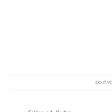
Springe
zum
Inhalt
DO IT Y