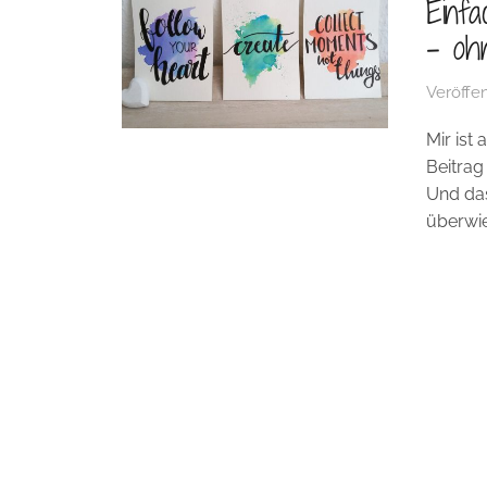
Einfa
– oh
Veröffen
Mir ist
Beitrag
Und das
überwie